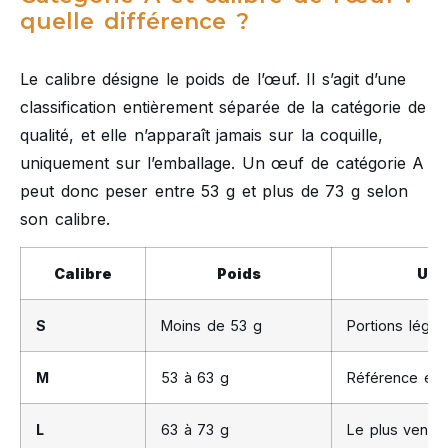
quelle différence ?
Le calibre désigne le poids de l’œuf. Il s’agit d’une
classification entièrement séparée de la catégorie de
qualité, et elle n’apparaît jamais sur la coquille,
uniquement sur l’emballage. Un œuf de catégorie A
peut donc peser entre 53 g et plus de 73 g selon
son calibre.
Calibre
Poids
Usa
S
Moins de 53 g
Portions légèr
M
53 à 63 g
Référence en 
L
63 à 73 g
Le plus vendu